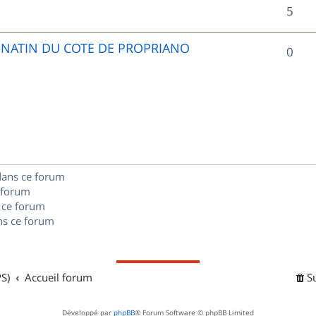
R
5
p
é
o
UNATIN DU COTE DE PROPRIANO
R
0
p
n
é
o
s
p
n
e
o
s
s
n
e
dans ce forum
s
s
 forum
e
 ce forum
s ce forum
s
S)
Accueil forum
S
Développé par
phpBB
® Forum Software © phpBB Limited