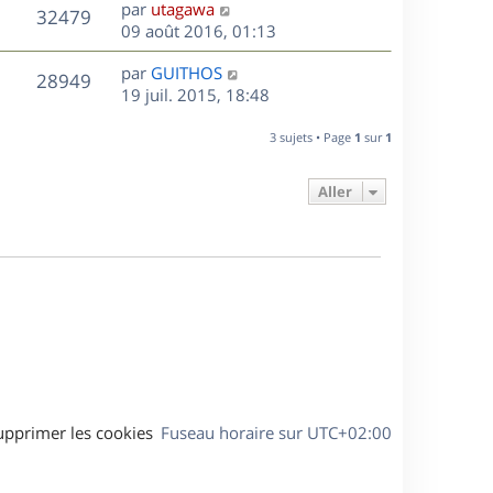
D
par
utagawa
n
V
32479
e
e
09 août 2016, 01:13
i
r
u
e
s
D
par
GUITHOS
n
r
V
28949
e
e
19 juil. 2015, 18:48
i
m
r
u
e
e
s
n
r
3 sujets • Page
1
sur
1
s
e
i
m
s
e
e
a
Aller
s
r
s
g
m
s
e
e
a
s
g
s
e
a
g
e
upprimer les cookies
Fuseau horaire sur
UTC+02:00