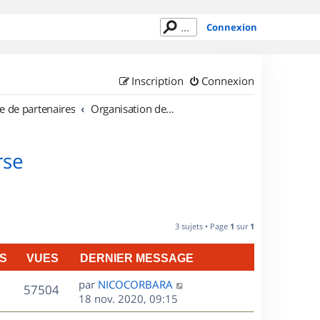
Connexion
Inscription
Connexion
e de partenaires
Organisation de sorties en région Corse
rse
3 sujets • Page
1
sur
1
S
VUES
DERNIER MESSAGE
D
par
NICOCORBARA
V
57504
e
18 nov. 2020, 09:15
r
u