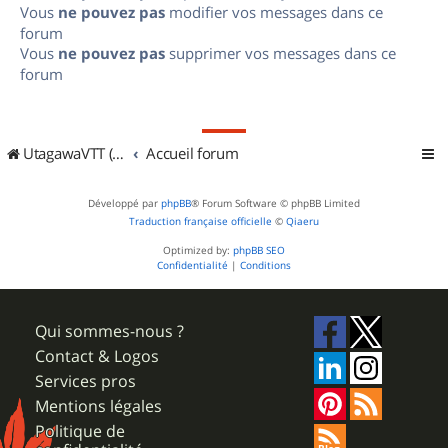
Vous
ne pouvez pas
modifier vos messages dans ce
forum
Vous
ne pouvez pas
supprimer vos messages dans ce
forum
UtagawaVTT (Randos VTT et VTTAE avec traces GPS)
Accueil forum
Développé par
phpBB
® Forum Software © phpBB Limited
Traduction française officielle
©
Qiaeru
Optimized by:
phpBB SEO
Confidentialité
|
Conditions
Qui sommes-nous ?
Contact & Logos
Services pros
Mentions légales
Politique de