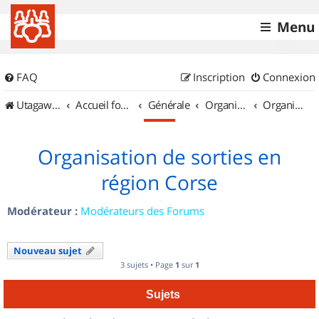
Menu
FAQ
Inscription
Connexion
UtagawaVTT (Randos VTT et VTTAE avec traces GPS)
Accueil forum
Générale
Organisation de sorties & Recherche de partenaires
Organisation de sorties en région Corse
Organisation de sorties en
région Corse
Modérateur :
Modérateurs des Forums
Nouveau sujet
3 sujets • Page
1
sur
1
Sujets