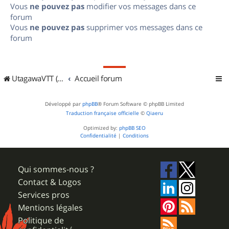
Vous
ne pouvez pas
modifier vos messages dans ce
forum
Vous
ne pouvez pas
supprimer vos messages dans ce
forum
UtagawaVTT (Randos VTT et VTTAE avec traces GPS)
Accueil forum
Développé par
phpBB
® Forum Software © phpBB Limited
Traduction française officielle
©
Qiaeru
Optimized by:
phpBB SEO
Confidentialité
|
Conditions
Qui sommes-nous ?
Contact & Logos
Services pros
Mentions légales
Politique de