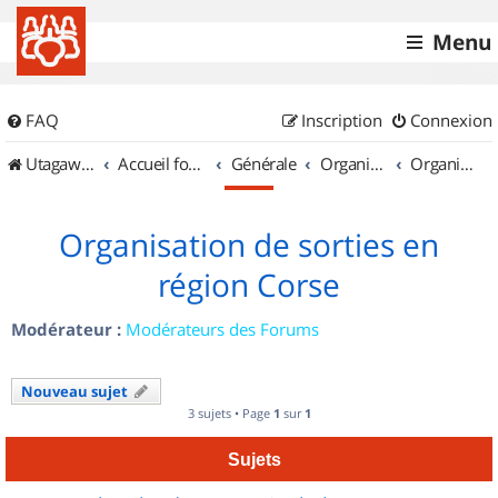
Menu
FAQ
Inscription
Connexion
UtagawaVTT (Randos VTT et VTTAE avec traces GPS)
Accueil forum
Générale
Organisation de sorties & Recherche de partenaires
Organisation de sorties en région Corse
Organisation de sorties en
région Corse
Modérateur :
Modérateurs des Forums
Nouveau sujet
3 sujets • Page
1
sur
1
Sujets