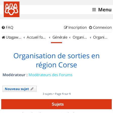
Menu
FAQ
Inscription
Connexion
UtagawaVTT (Randos VTT et VTTAE avec traces GPS)
Accueil forum
Générale
Organisation de sorties & Recherche de partenaires
Organisation de sorties en région Corse
Organisation de sorties en
région Corse
Modérateur :
Modérateurs des Forums
Nouveau sujet
3 sujets • Page
1
sur
1
Sujets