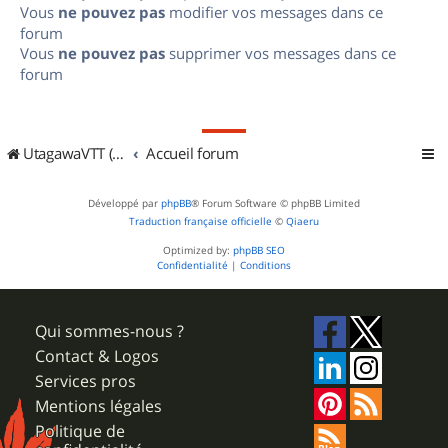
Vous
ne pouvez pas
modifier vos messages dans ce
forum
Vous
ne pouvez pas
supprimer vos messages dans ce
forum
UtagawaVTT (Randos VTT et VTTAE avec traces GPS)
Accueil forum
Développé par
phpBB
® Forum Software © phpBB Limited
Traduction française officielle
©
Qiaeru
Optimized by:
phpBB SEO
Confidentialité
|
Conditions
Qui sommes-nous ?
Contact & Logos
Services pros
Mentions légales
Politique de