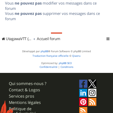
Vous
ne pouvez pas
modifier vos messages dans ce
forum
Vous
ne pouvez pas
supprimer vos messages dans ce
forum
UtagawaVTT (Randos VTT et VTTAE avec traces GPS)
Accueil forum
Développé par
phpBB
® Forum Software © phpBB Limited
Traduction française officielle
©
Qiaeru
Optimized by:
phpBB SEO
Confidentialité
|
Conditions
Qui sommes-nous ?
Contact & Logos
Services pros
Mentions légales
Politique de