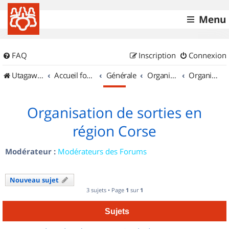
Menu
FAQ
Inscription
Connexion
UtagawaVTT (Randos VTT et VTTAE avec traces GPS)
Accueil forum
Générale
Organisation de sorties & Recherche de partenaires
Organisation de sorties en région Corse
Organisation de sorties en
région Corse
Modérateur :
Modérateurs des Forums
Nouveau sujet
3 sujets • Page
1
sur
1
Sujets