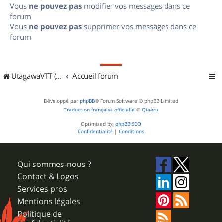
Vous
ne pouvez pas
modifier vos messages dans ce
forum
Vous
ne pouvez pas
supprimer vos messages dans ce
forum
UtagawaVTT (Randos VTT et VTTAE avec traces GPS)
Accueil forum
Développé par
phpBB
® Forum Software © phpBB Limited
Traduction française officielle
©
Qiaeru
Optimized by:
phpBB SEO
Confidentialité
|
Conditions
Qui sommes-nous ?
Contact & Logos
Services pros
Mentions légales
Politique de