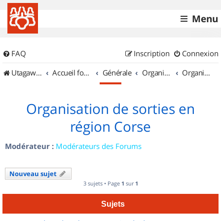
Menu
FAQ
Inscription
Connexion
UtagawaVTT (Randos VTT et VTTAE avec traces GPS)
Accueil forum
Générale
Organisation de sorties & Recherche de partenaires
Organisation de sorties en région Corse
Organisation de sorties en
région Corse
Modérateur :
Modérateurs des Forums
Nouveau sujet
3 sujets • Page
1
sur
1
Sujets