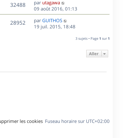
D
par
utagawa
n
V
32488
e
e
09 août 2016, 01:13
i
r
u
e
s
D
par
GUITHOS
n
r
V
28952
e
e
19 juil. 2015, 18:48
i
m
r
u
e
e
s
n
r
3 sujets • Page
1
sur
1
s
e
i
m
s
e
e
a
Aller
s
r
s
g
m
s
e
e
a
s
g
s
e
a
g
e
upprimer les cookies
Fuseau horaire sur
UTC+02:00