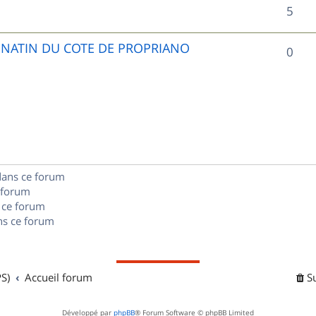
R
5
p
é
o
UNATIN DU COTE DE PROPRIANO
R
0
p
n
é
o
s
p
n
e
o
s
s
n
e
dans ce forum
s
s
 forum
e
 ce forum
s ce forum
s
S)
Accueil forum
S
Développé par
phpBB
® Forum Software © phpBB Limited