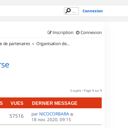
Connexion
Inscription
Connexion
e de partenaires
Organisation de sorties en région Corse
rse
3 sujets • Page
1
sur
1
S
VUES
DERNIER MESSAGE
D
par
NICOCORBARA
V
57516
e
18 nov. 2020, 09:15
r
u