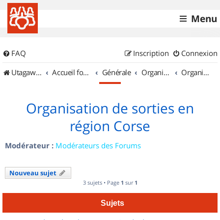
Menu
FAQ
Inscription
Connexion
UtagawaVTT (Randos VTT et VTTAE avec traces GPS)
Accueil forum
Générale
Organisation de sorties & Recherche de partenaires
Organisation de sorties en région Corse
Organisation de sorties en
région Corse
Modérateur :
Modérateurs des Forums
Nouveau sujet
3 sujets • Page
1
sur
1
Sujets