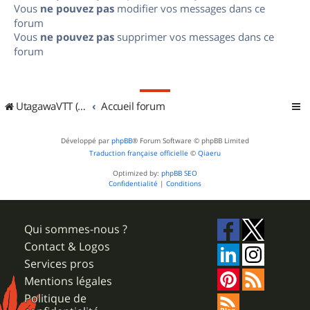
Vous
ne pouvez pas
modifier vos messages dans ce
forum
Vous
ne pouvez pas
supprimer vos messages dans ce
forum
UtagawaVTT (Randos VTT et VTTAE avec traces GPS)
Accueil forum
Développé par
phpBB
® Forum Software © phpBB Limited
Traduction française officielle
©
Qiaeru
Optimized by:
phpBB SEO
Confidentialité
|
Conditions
Qui sommes-nous ?
Contact & Logos
Services pros
Mentions légales
Politique de