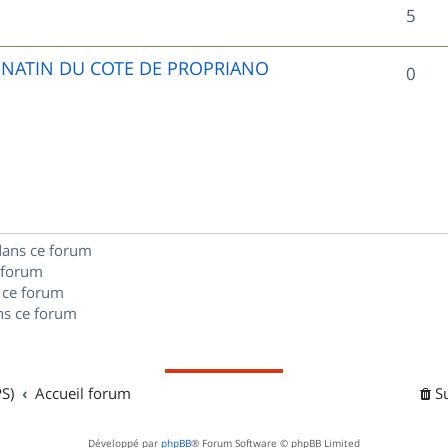
R
5
p
é
o
UNATIN DU COTE DE PROPRIANO
R
0
p
n
é
o
s
p
n
e
o
s
s
n
e
dans ce forum
s
s
 forum
e
 ce forum
s ce forum
s
S)
Accueil forum
S
Développé par
phpBB
® Forum Software © phpBB Limited