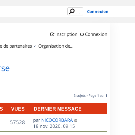
Connexion
Inscription
Connexion
e de partenaires
Organisation de sorties en région Corse
rse
3 sujets • Page
1
sur
1
S
VUES
DERNIER MESSAGE
D
par
NICOCORBARA
V
57528
e
18 nov. 2020, 09:15
r
u