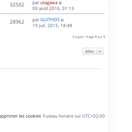
D
par
utagawa
n
V
32502
e
e
09 août 2016, 01:13
i
r
u
e
s
D
par
GUITHOS
n
r
V
28962
e
e
19 juil. 2015, 18:48
i
m
r
u
e
e
s
n
r
3 sujets • Page
1
sur
1
s
e
i
m
s
e
e
a
Aller
s
r
s
g
m
s
e
e
a
s
g
s
e
a
g
e
upprimer les cookies
Fuseau horaire sur
UTC+02:00