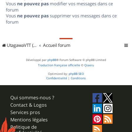
Vous
ne pouvez pas
modifier vos messages dans ce
forum
Vous
ne pouvez pas
supprimer vos messages dans ce
forum
UtagawaVTT (Randos VTT et VTTAE avec traces GPS)
Accueil forum
Développé par
phpBB
® Forum Software © phpBB Limited
Traduction française officielle
©
Qiaeru
Optimized by:
phpBB SEO
Confidentialité
|
Conditions
Qui sommes-nous ?
Contact & Logos
Services pros
Mentions légales
Politique de