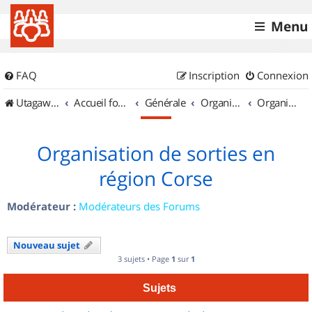
Menu
FAQ
Inscription
Connexion
UtagawaVTT (Randos VTT et VTTAE avec traces GPS)
Accueil forum
Générale
Organisation de sorties & Recherche de partenaires
Organisation de sorties en région Corse
Organisation de sorties en
région Corse
Modérateur :
Modérateurs des Forums
Nouveau sujet
3 sujets • Page
1
sur
1
Sujets