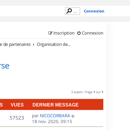
Connexion
Inscription
Connexion
e de partenaires
Organisation de sorties en région Corse
rse
3 sujets • Page
1
sur
1
S
VUES
DERNIER MESSAGE
D
par
NICOCORBARA
V
57523
e
18 nov. 2020, 09:15
r
u