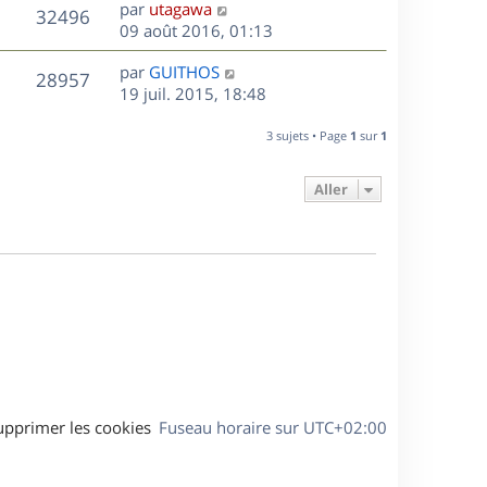
D
par
utagawa
n
V
32496
e
e
09 août 2016, 01:13
i
r
u
e
s
D
par
GUITHOS
n
r
V
28957
e
e
19 juil. 2015, 18:48
i
m
r
u
e
e
s
n
r
3 sujets • Page
1
sur
1
s
e
i
m
s
e
e
a
Aller
s
r
s
g
m
s
e
e
a
s
g
s
e
a
g
e
upprimer les cookies
Fuseau horaire sur
UTC+02:00