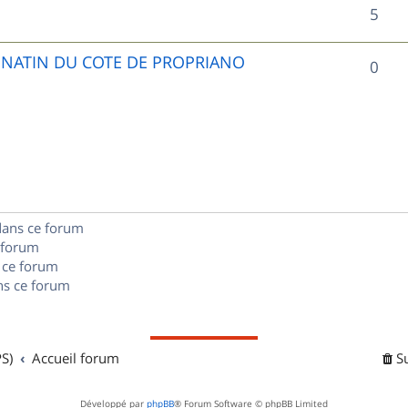
R
5
p
é
o
UNATIN DU COTE DE PROPRIANO
R
0
p
n
é
o
s
p
n
e
o
s
s
n
e
dans ce forum
s
s
 forum
e
 ce forum
s ce forum
s
S)
Accueil forum
S
Développé par
phpBB
® Forum Software © phpBB Limited