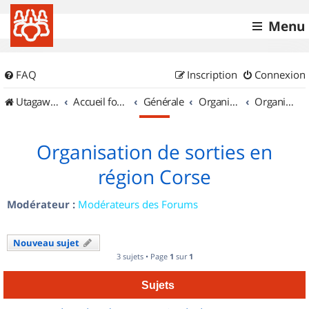
Menu
FAQ
Inscription
Connexion
UtagawaVTT (Randos VTT et VTTAE avec traces GPS)
Accueil forum
Générale
Organisation de sorties & Recherche de partenaires
Organisation de sorties en région Corse
Organisation de sorties en
région Corse
Modérateur :
Modérateurs des Forums
Nouveau sujet
3 sujets • Page
1
sur
1
Sujets