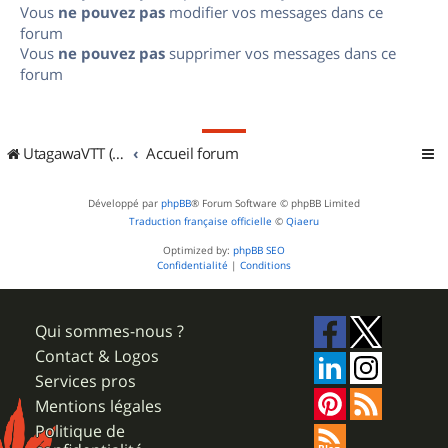
Vous
ne pouvez pas
modifier vos messages dans ce
forum
Vous
ne pouvez pas
supprimer vos messages dans ce
forum
UtagawaVTT (Randos VTT et VTTAE avec traces GPS)
Accueil forum
Développé par
phpBB
® Forum Software © phpBB Limited
Traduction française officielle
©
Qiaeru
Optimized by:
phpBB SEO
Confidentialité
|
Conditions
Qui sommes-nous ?
Contact & Logos
Services pros
Mentions légales
Politique de