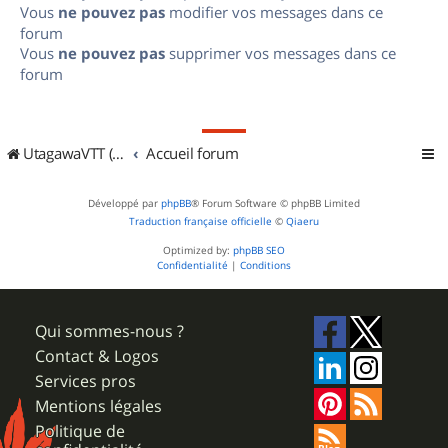
Vous
ne pouvez pas
modifier vos messages dans ce
forum
Vous
ne pouvez pas
supprimer vos messages dans ce
forum
UtagawaVTT (Randos VTT et VTTAE avec traces GPS)
Accueil forum
Développé par
phpBB
® Forum Software © phpBB Limited
Traduction française officielle
©
Qiaeru
Optimized by:
phpBB SEO
Confidentialité
|
Conditions
Qui sommes-nous ?
Contact & Logos
Services pros
Mentions légales
Politique de