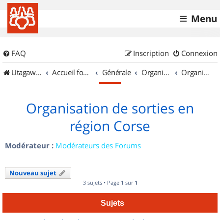
Menu
FAQ
Inscription
Connexion
UtagawaVTT (Randos VTT et VTTAE avec traces GPS)
Accueil forum
Générale
Organisation de sorties & Recherche de partenaires
Organisation de sorties en région Corse
Organisation de sorties en
région Corse
Modérateur :
Modérateurs des Forums
Nouveau sujet
3 sujets • Page
1
sur
1
Sujets