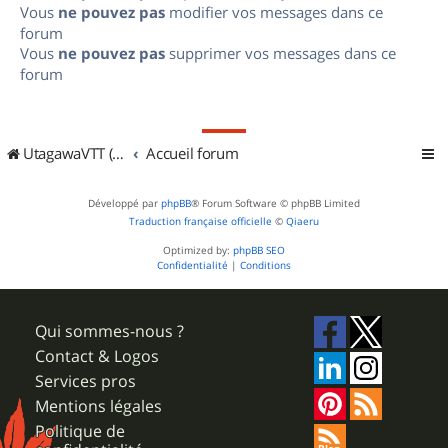
Vous
ne pouvez pas
modifier vos messages dans ce
forum
Vous
ne pouvez pas
supprimer vos messages dans ce
forum
UtagawaVTT (Randos VTT et VTTAE avec traces GPS)
Accueil forum
Développé par
phpBB
® Forum Software © phpBB Limited
Traduction française officielle
©
Qiaeru
Optimized by:
phpBB SEO
Confidentialité
|
Conditions
Qui sommes-nous ?
Contact & Logos
Services pros
Mentions légales
Politique de