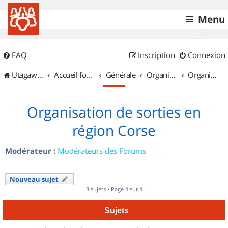
Menu
FAQ
Inscription
Connexion
UtagawaVTT (Randos VTT et VTTAE avec traces GPS)
Accueil forum
Générale
Organisation de sorties & Recherche de partenaires
Organisation de sorties en région Corse
Organisation de sorties en
région Corse
Modérateur :
Modérateurs des Forums
Nouveau sujet
3 sujets • Page
1
sur
1
Sujets