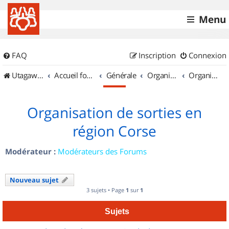
Menu
FAQ
Inscription
Connexion
UtagawaVTT (Randos VTT et VTTAE avec traces GPS)
Accueil forum
Générale
Organisation de sorties & Recherche de partenaires
Organisation de sorties en région Corse
Organisation de sorties en
région Corse
Modérateur :
Modérateurs des Forums
Nouveau sujet
3 sujets • Page
1
sur
1
Sujets