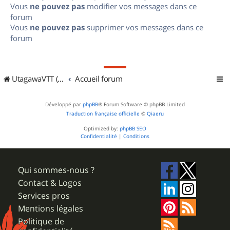
Vous
ne pouvez pas
modifier vos messages dans ce
forum
Vous
ne pouvez pas
supprimer vos messages dans ce
forum
UtagawaVTT (Randos VTT et VTTAE avec traces GPS)
Accueil forum
Développé par
phpBB
® Forum Software © phpBB Limited
Traduction française officielle
©
Qiaeru
Optimized by:
phpBB SEO
Confidentialité
|
Conditions
Qui sommes-nous ?
Contact & Logos
Services pros
Mentions légales
Politique de