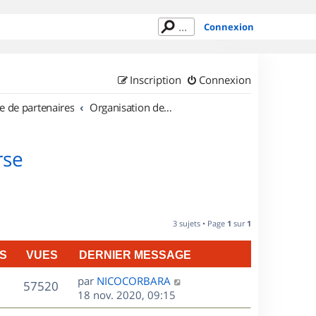
Connexion
Inscription
Connexion
e de partenaires
Organisation de sorties en région Corse
rse
3 sujets • Page
1
sur
1
S
VUES
DERNIER MESSAGE
D
par
NICOCORBARA
V
57520
e
18 nov. 2020, 09:15
r
u