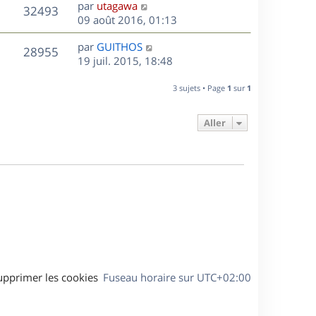
D
par
utagawa
n
V
32493
e
e
09 août 2016, 01:13
i
r
u
e
s
D
par
GUITHOS
n
r
V
28955
e
e
19 juil. 2015, 18:48
i
m
r
u
e
e
s
n
r
3 sujets • Page
1
sur
1
s
e
i
m
s
e
e
a
Aller
s
r
s
g
m
s
e
e
a
s
g
s
e
a
g
e
upprimer les cookies
Fuseau horaire sur
UTC+02:00