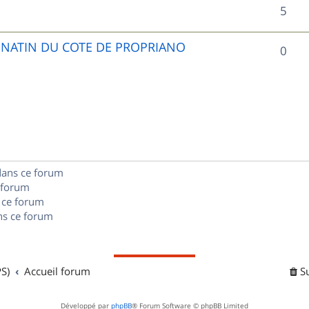
R
5
p
é
o
UNATIN DU COTE DE PROPRIANO
R
0
p
n
é
o
s
p
n
e
o
s
s
n
e
dans ce forum
s
s
 forum
e
 ce forum
s ce forum
s
S)
Accueil forum
S
Développé par
phpBB
® Forum Software © phpBB Limited