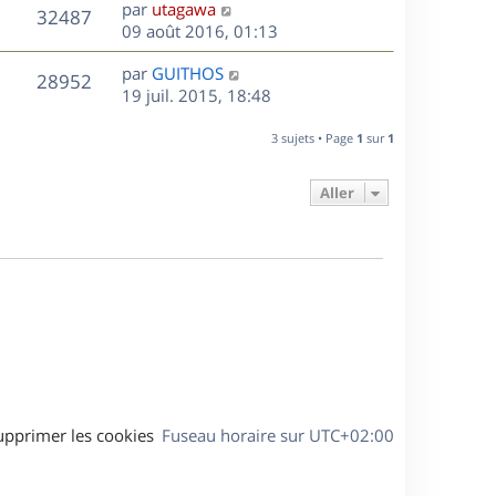
D
par
utagawa
n
V
32487
e
e
09 août 2016, 01:13
i
r
u
e
s
D
par
GUITHOS
n
r
V
28952
e
e
19 juil. 2015, 18:48
i
m
r
u
e
e
s
n
r
3 sujets • Page
1
sur
1
s
e
i
m
s
e
e
a
Aller
s
r
s
g
m
s
e
e
a
s
g
s
e
a
g
e
upprimer les cookies
Fuseau horaire sur
UTC+02:00