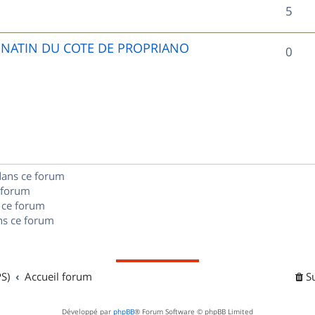
R
5
p
é
o
UNATIN DU COTE DE PROPRIANO
R
0
p
n
é
o
s
p
n
e
o
s
s
n
e
dans ce forum
s
s
 forum
e
 ce forum
s ce forum
s
S)
Accueil forum
S
Développé par
phpBB
® Forum Software © phpBB Limited