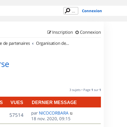
Connexion
Inscription
Connexion
e de partenaires
Organisation de sorties en région Corse
rse
3 sujets • Page
1
sur
1
S
VUES
DERNIER MESSAGE
D
par
NICOCORBARA
V
57514
e
18 nov. 2020, 09:15
r
u