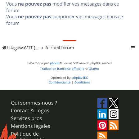
Vous
ne pouvez pas
modifier vos messages dans ce
forum
Vous
ne pouvez pas
supprimer vos messages dans ce
forum
UtagawaVTT (Randos VTT et VTTAE avec traces GPS)
Accueil forum
Développé par
phpBB
® Forum Software © phpBB Limited
Traduction française officielle
©
Qiaeru
Optimized by:
phpBB SEO
Confidentialité
|
Conditions
Qui sommes-nous ?
Contact & Logos
Services pros
Mentions légales
Politique de