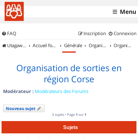
Menu
FAQ
Inscription
Connexion
UtagawaVTT (Randos VTT et VTTAE avec traces GPS)
Accueil forum
Générale
Organisation de sorties & Recherche de partenaires
Organisation de sorties en région Corse
Organisation de sorties en
région Corse
Modérateur :
Modérateurs des Forums
Nouveau sujet
3 sujets • Page
1
sur
1
Sujets