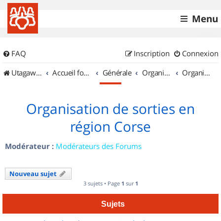
Menu
FAQ
Inscription
Connexion
UtagawaVTT (Randos VTT et VTTAE avec traces GPS)
Accueil forum
Générale
Organisation de sorties & Recherche de partenaires
Organisation de sorties en région Corse
Organisation de sorties en
région Corse
Modérateur :
Modérateurs des Forums
Nouveau sujet
3 sujets • Page
1
sur
1
Sujets