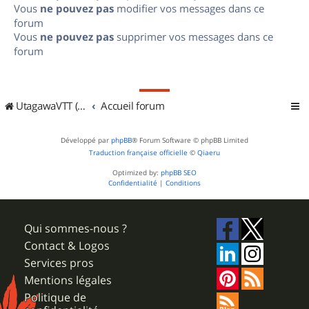
Vous
ne pouvez pas
modifier vos messages dans ce
forum
Vous
ne pouvez pas
supprimer vos messages dans ce
forum
UtagawaVTT (Randos VTT et VTTAE avec traces GPS)
Accueil forum
Développé par
phpBB
® Forum Software © phpBB Limited
Traduction française officielle
©
Qiaeru
Optimized by:
phpBB SEO
Confidentialité
|
Conditions
Qui sommes-nous ?
Contact & Logos
Services pros
Mentions légales
Politique de