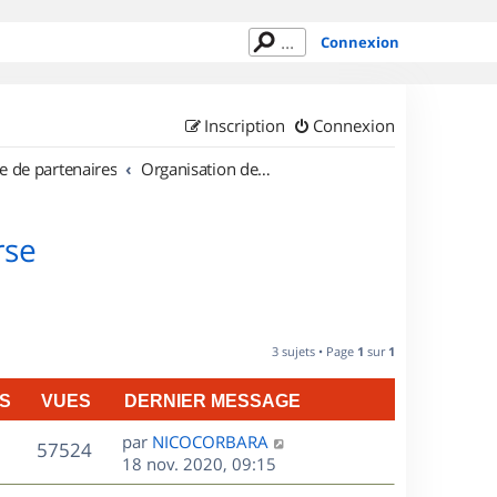
Connexion
Inscription
Connexion
e de partenaires
Organisation de sorties en région Corse
rse
3 sujets • Page
1
sur
1
S
VUES
DERNIER MESSAGE
D
par
NICOCORBARA
V
57524
e
18 nov. 2020, 09:15
r
u