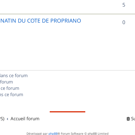
R
5
p
é
o
UNATIN DU COTE DE PROPRIANO
R
0
p
n
é
o
s
p
n
e
o
s
s
n
e
dans ce forum
s
s
 forum
e
 ce forum
s ce forum
s
S)
Accueil forum
S
Développé par
phpBB
® Forum Software © phpBB Limited