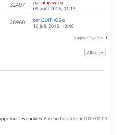
D
par
utagawa
n
V
32497
e
e
09 août 2016, 01:13
i
r
u
e
s
D
par
GUITHOS
n
r
V
28960
e
e
19 juil. 2015, 18:48
i
m
r
u
e
e
s
n
r
3 sujets • Page
1
sur
1
s
e
i
m
s
e
e
a
Aller
s
r
s
g
m
s
e
e
a
s
g
s
e
a
g
e
upprimer les cookies
Fuseau horaire sur
UTC+02:00