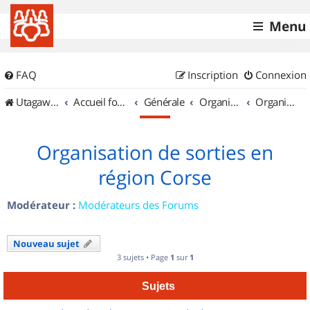
Menu
FAQ
Inscription
Connexion
UtagawaVTT (Randos VTT et VTTAE avec traces GPS)
Accueil forum
Générale
Organisation de sorties & Recherche de partenaires
Organisation de sorties en région Corse
Organisation de sorties en
région Corse
Modérateur :
Modérateurs des Forums
Nouveau sujet
3 sujets • Page
1
sur
1
Sujets