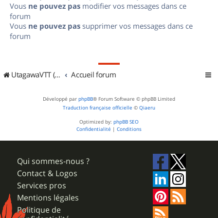
Vous
ne pouvez pas
modifier vos messages dans ce
forum
Vous
ne pouvez pas
supprimer vos messages dans ce
forum
UtagawaVTT (Randos VTT et VTTAE avec traces GPS)
Accueil forum
Développé par
phpBB
® Forum Software © phpBB Limited
Traduction française officielle
©
Qiaeru
Optimized by:
phpBB SEO
Confidentialité
|
Conditions
Qui sommes-nous ?
Contact & Logos
Services pros
Mentions légales
Politique de