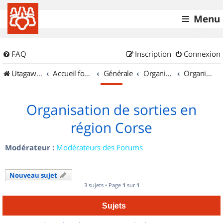
Menu
FAQ
Inscription
Connexion
UtagawaVTT (Randos VTT et VTTAE avec traces GPS)
Accueil forum
Générale
Organisation de sorties & Recherche de partenaires
Organisation de sorties en région Corse
Organisation de sorties en
région Corse
Modérateur :
Modérateurs des Forums
Nouveau sujet
3 sujets • Page
1
sur
1
Sujets