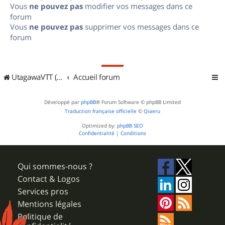
Vous
ne pouvez pas
modifier vos messages dans ce
forum
Vous
ne pouvez pas
supprimer vos messages dans ce
forum
UtagawaVTT (Randos VTT et VTTAE avec traces GPS)
Accueil forum
Développé par
phpBB
® Forum Software © phpBB Limited
Traduction française officielle
©
Qiaeru
Optimized by:
phpBB SEO
Confidentialité
|
Conditions
Qui sommes-nous ?
Contact & Logos
Services pros
Mentions légales
Politique de