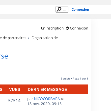
Connexion
Inscription
Connexion
e de partenaires
Organisation de sorties en région Corse
rse
3 sujets • Page
1
sur
1
S
VUES
DERNIER MESSAGE
D
par
NICOCORBARA
V
57514
e
18 nov. 2020, 09:15
r
u