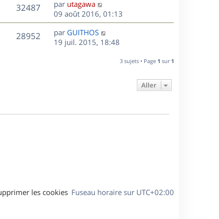
D
par
utagawa
n
V
32487
e
e
09 août 2016, 01:13
i
r
u
e
s
D
par
GUITHOS
n
r
V
28952
e
e
19 juil. 2015, 18:48
i
m
r
u
e
e
s
n
r
3 sujets • Page
1
sur
1
s
e
i
m
s
e
e
a
Aller
s
r
s
g
m
s
e
e
a
s
g
s
e
a
g
e
upprimer les cookies
Fuseau horaire sur
UTC+02:00