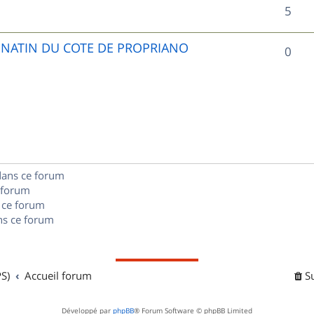
R
5
p
é
o
UNATIN DU COTE DE PROPRIANO
R
0
p
n
é
o
s
p
n
e
o
s
s
n
e
dans ce forum
s
s
 forum
e
 ce forum
s ce forum
s
S)
Accueil forum
S
Développé par
phpBB
® Forum Software © phpBB Limited