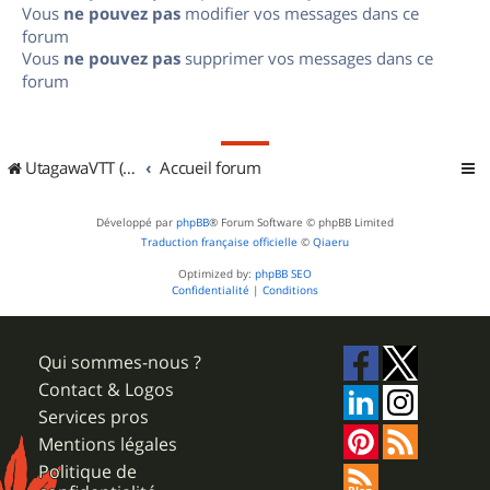
Vous
ne pouvez pas
modifier vos messages dans ce
forum
Vous
ne pouvez pas
supprimer vos messages dans ce
forum
UtagawaVTT (Randos VTT et VTTAE avec traces GPS)
Accueil forum
Développé par
phpBB
® Forum Software © phpBB Limited
Traduction française officielle
©
Qiaeru
Optimized by:
phpBB SEO
Confidentialité
|
Conditions
Qui sommes-nous ?
Contact & Logos
Services pros
Mentions légales
Politique de