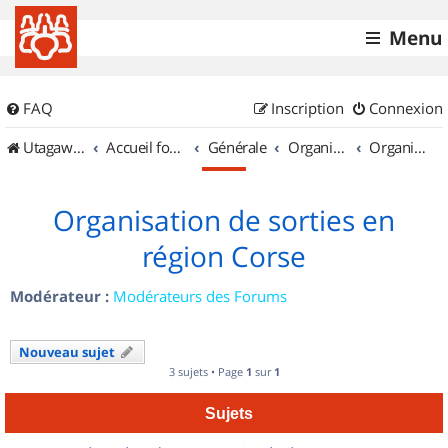
Menu
FAQ
Inscription
Connexion
UtagawaVTT (Randos VTT et VTTAE avec traces GPS)
Accueil forum
Générale
Organisation de sorties & Recherche de partenaires
Organisation de sorties en région Corse
Organisation de sorties en
région Corse
Modérateur :
Modérateurs des Forums
Nouveau sujet
3 sujets • Page
1
sur
1
Sujets