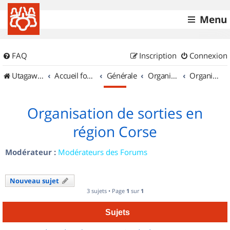
Menu
FAQ
Inscription
Connexion
UtagawaVTT (Randos VTT et VTTAE avec traces GPS)
Accueil forum
Générale
Organisation de sorties & Recherche de partenaires
Organisation de sorties en région Corse
Organisation de sorties en
région Corse
Modérateur :
Modérateurs des Forums
Nouveau sujet
3 sujets • Page
1
sur
1
Sujets