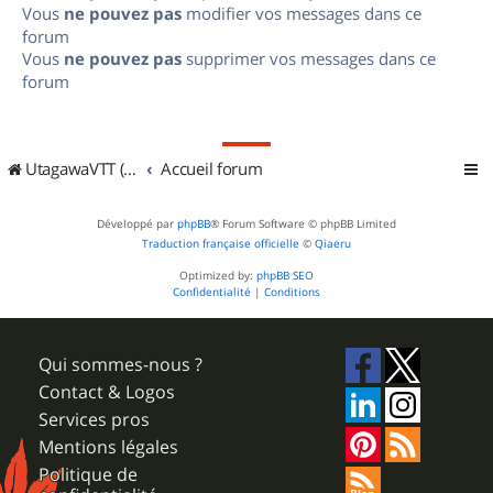
Vous
ne pouvez pas
modifier vos messages dans ce
forum
Vous
ne pouvez pas
supprimer vos messages dans ce
forum
UtagawaVTT (Randos VTT et VTTAE avec traces GPS)
Accueil forum
Développé par
phpBB
® Forum Software © phpBB Limited
Traduction française officielle
©
Qiaeru
Optimized by:
phpBB SEO
Confidentialité
|
Conditions
Qui sommes-nous ?
Contact & Logos
Services pros
Mentions légales
Politique de