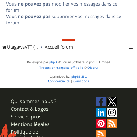
Vous
ne pouvez pas
modifier vos messages dans ce
forum
Vous
ne pouvez pas
supprimer vos messages dans ce
forum
UtagawaVTT (Randos VTT et VTTAE avec traces GPS)
Accueil forum
Développé par
phpBB
® Forum Software © phpBB Limited
Traduction française officielle
©
Qiaeru
Optimized by:
phpBB SEO
Confidentialité
|
Conditions
Qui sommes-nous ?
Contact & Logos
Services pros
Mentions légales
Politique de