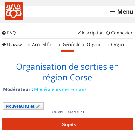
Menu
FAQ
Inscription
Connexion
UtagawaVTT (Randos VTT et VTTAE avec traces GPS)
Accueil forum
Générale
Organisation de sorties & Recherche de partenaires
Organisation de sorties en région Corse
Organisation de sorties en
région Corse
Modérateur :
Modérateurs des Forums
Nouveau sujet
3 sujets • Page
1
sur
1
Sujets