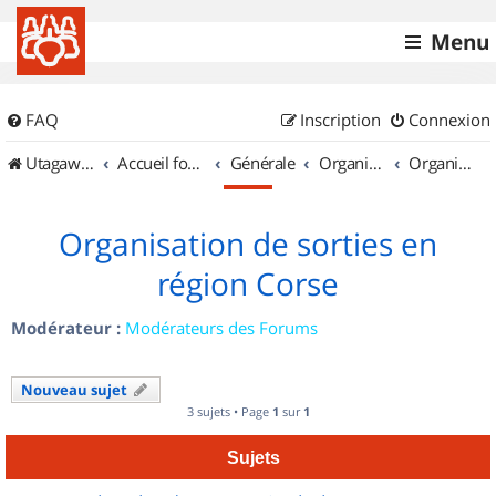
Menu
FAQ
Inscription
Connexion
UtagawaVTT (Randos VTT et VTTAE avec traces GPS)
Accueil forum
Générale
Organisation de sorties & Recherche de partenaires
Organisation de sorties en région Corse
Organisation de sorties en
région Corse
Modérateur :
Modérateurs des Forums
Nouveau sujet
3 sujets • Page
1
sur
1
Sujets