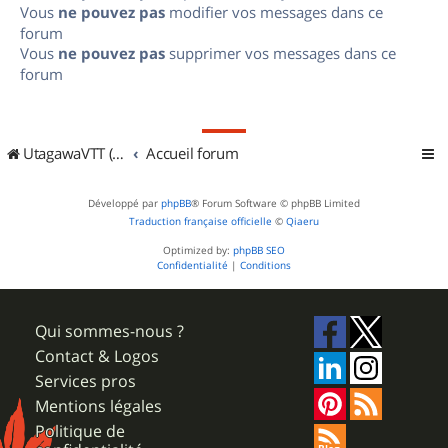
Vous
ne pouvez pas
modifier vos messages dans ce
forum
Vous
ne pouvez pas
supprimer vos messages dans ce
forum
UtagawaVTT (Randos VTT et VTTAE avec traces GPS)
Accueil forum
Développé par
phpBB
® Forum Software © phpBB Limited
Traduction française officielle
©
Qiaeru
Optimized by:
phpBB SEO
Confidentialité
|
Conditions
Qui sommes-nous ?
Contact & Logos
Services pros
Mentions légales
Politique de