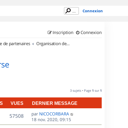
Connexion
Inscription
Connexion
e de partenaires
Organisation de sorties en région Corse
rse
3 sujets • Page
1
sur
1
S
VUES
DERNIER MESSAGE
D
par
NICOCORBARA
V
57508
e
18 nov. 2020, 09:15
r
u