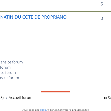
R
5
p
é
o
UNATIN DU COTE DE PROPRIANO
R
0
p
n
é
o
s
p
n
e
o
s
s
n
e
dans ce forum
s
s
 forum
e
 ce forum
s ce forum
s
S)
Accueil forum
S
Développé par
phpBB
® Forum Software © phpBB Limited