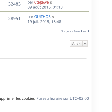
D
par
utagawa
n
V
32483
e
e
09 août 2016, 01:13
i
r
u
e
s
D
par
GUITHOS
n
r
V
28951
e
e
19 juil. 2015, 18:48
i
m
r
u
e
e
s
n
r
3 sujets • Page
1
sur
1
s
e
i
m
s
e
e
a
Aller
s
r
s
g
m
s
e
e
a
s
g
s
e
a
g
e
upprimer les cookies
Fuseau horaire sur
UTC+02:00