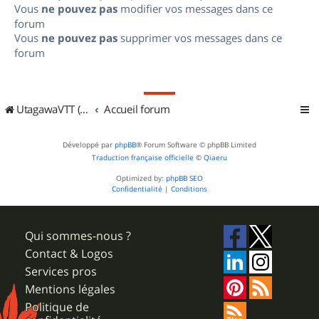
Vous
ne pouvez pas
modifier vos messages dans ce
forum
Vous
ne pouvez pas
supprimer vos messages dans ce
forum
UtagawaVTT (Randos VTT et VTTAE avec traces GPS)
Accueil forum
Développé par
phpBB
® Forum Software © phpBB Limited
Traduction française officielle
©
Qiaeru
Optimized by:
phpBB SEO
Confidentialité
|
Conditions
Qui sommes-nous ?
Contact & Logos
Services pros
Mentions légales
Politique de