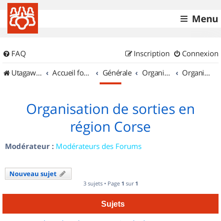
Menu
FAQ
Inscription
Connexion
UtagawaVTT (Randos VTT et VTTAE avec traces GPS)
Accueil forum
Générale
Organisation de sorties & Recherche de partenaires
Organisation de sorties en région Corse
Organisation de sorties en
région Corse
Modérateur :
Modérateurs des Forums
Nouveau sujet
3 sujets • Page
1
sur
1
Sujets