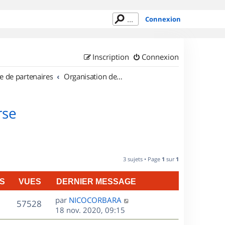
Connexion
Inscription
Connexion
e de partenaires
Organisation de sorties en région Corse
rse
3 sujets • Page
1
sur
1
S
VUES
DERNIER MESSAGE
D
par
NICOCORBARA
V
57528
e
18 nov. 2020, 09:15
r
u