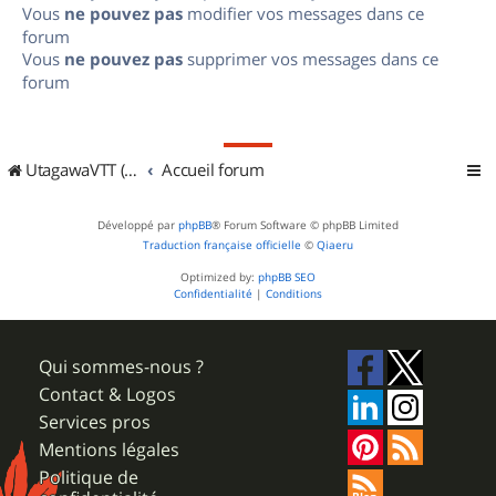
Vous
ne pouvez pas
modifier vos messages dans ce
forum
Vous
ne pouvez pas
supprimer vos messages dans ce
forum
UtagawaVTT (Randos VTT et VTTAE avec traces GPS)
Accueil forum
Développé par
phpBB
® Forum Software © phpBB Limited
Traduction française officielle
©
Qiaeru
Optimized by:
phpBB SEO
Confidentialité
|
Conditions
Qui sommes-nous ?
Contact & Logos
Services pros
Mentions légales
Politique de