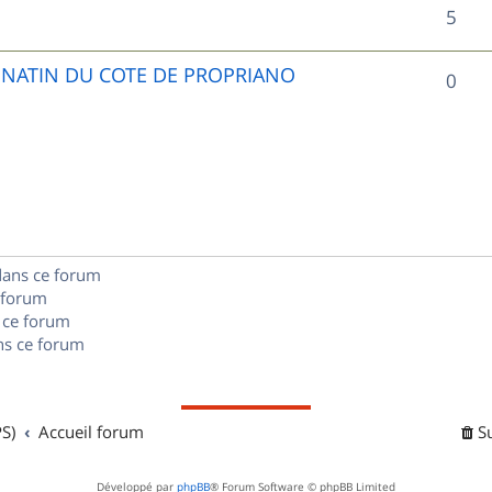
R
5
p
é
o
UNATIN DU COTE DE PROPRIANO
R
0
p
n
é
o
s
p
n
e
o
s
s
n
e
dans ce forum
s
s
 forum
e
 ce forum
s ce forum
s
S)
Accueil forum
S
Développé par
phpBB
® Forum Software © phpBB Limited