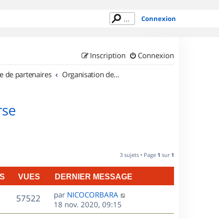
Connexion
Inscription
Connexion
e de partenaires
Organisation de sorties en région Corse
rse
3 sujets • Page
1
sur
1
S
VUES
DERNIER MESSAGE
D
par
NICOCORBARA
V
57522
e
18 nov. 2020, 09:15
r
u