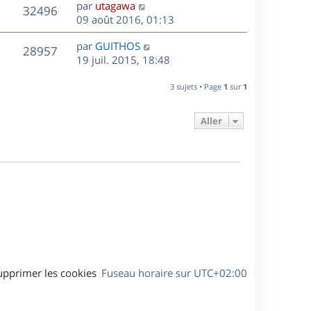
D
par
utagawa
n
V
32496
e
e
09 août 2016, 01:13
i
r
u
e
s
D
par
GUITHOS
n
r
V
28957
e
e
19 juil. 2015, 18:48
i
m
r
u
e
e
s
n
r
3 sujets • Page
1
sur
1
s
e
i
m
s
e
e
a
Aller
s
r
s
g
m
s
e
e
a
s
g
s
e
a
g
e
upprimer les cookies
Fuseau horaire sur
UTC+02:00