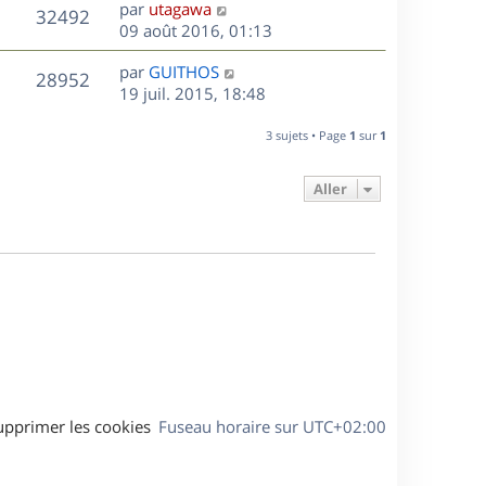
D
par
utagawa
n
V
32492
e
e
09 août 2016, 01:13
i
r
u
e
s
D
par
GUITHOS
n
r
V
28952
e
e
19 juil. 2015, 18:48
i
m
r
u
e
e
s
n
r
3 sujets • Page
1
sur
1
s
e
i
m
s
e
e
a
Aller
s
r
s
g
m
s
e
e
a
s
g
s
e
a
g
e
upprimer les cookies
Fuseau horaire sur
UTC+02:00