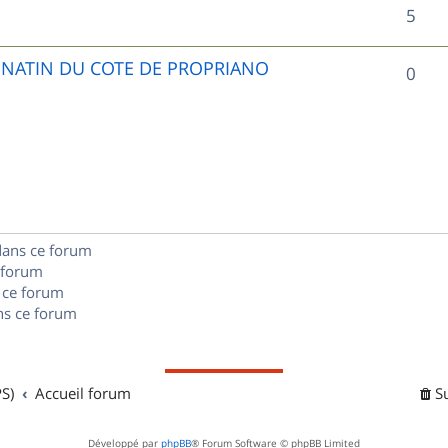
R
5
p
é
o
UNATIN DU COTE DE PROPRIANO
R
0
p
n
é
o
s
p
n
e
o
s
s
n
e
dans ce forum
s
s
 forum
e
 ce forum
s ce forum
s
S)
Accueil forum
S
Développé par
phpBB
® Forum Software © phpBB Limited