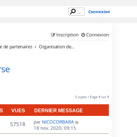
Connexion
Inscription
Connexion
e de partenaires
Organisation de sorties en région Corse
rse
3 sujets • Page
1
sur
1
S
VUES
DERNIER MESSAGE
D
par
NICOCORBARA
V
57518
e
18 nov. 2020, 09:15
r
u