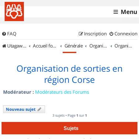
Menu
FAQ
Inscription
Connexion
UtagawaVTT (Randos VTT et VTTAE avec traces GPS)
Accueil forum
Générale
Organisation de sorties & Recherche de partenaires
Organisation de sorties en région Corse
Organisation de sorties en
région Corse
Modérateur :
Modérateurs des Forums
Nouveau sujet
3 sujets • Page
1
sur
1
Sujets