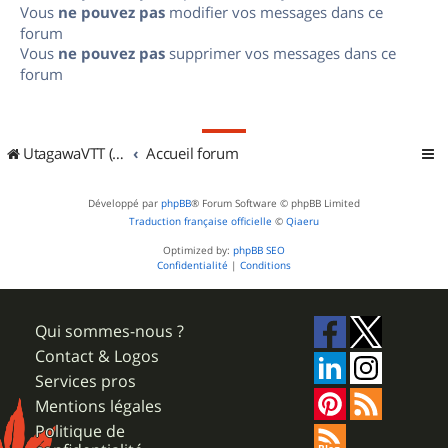
Vous
ne pouvez pas
modifier vos messages dans ce
forum
Vous
ne pouvez pas
supprimer vos messages dans ce
forum
UtagawaVTT (Randos VTT et VTTAE avec traces GPS)
Accueil forum
Développé par
phpBB
® Forum Software © phpBB Limited
Traduction française officielle
©
Qiaeru
Optimized by:
phpBB SEO
Confidentialité
|
Conditions
Qui sommes-nous ?
Contact & Logos
Services pros
Mentions légales
Politique de