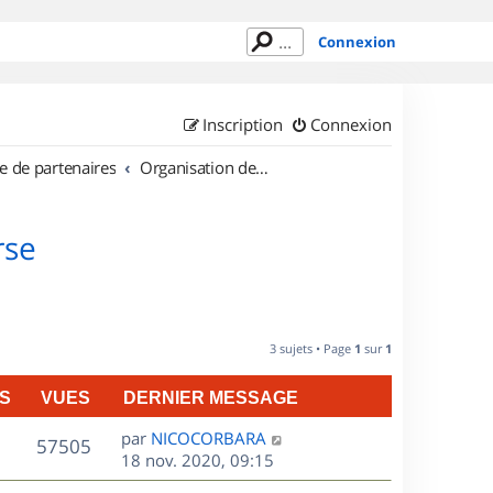
Connexion
Inscription
Connexion
e de partenaires
Organisation de sorties en région Corse
rse
3 sujets • Page
1
sur
1
S
VUES
DERNIER MESSAGE
D
par
NICOCORBARA
V
57505
e
18 nov. 2020, 09:15
r
u