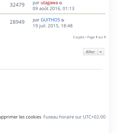
D
par
utagawa
n
V
32479
e
e
09 août 2016, 01:13
i
r
u
e
s
D
par
GUITHOS
n
r
V
28949
e
e
19 juil. 2015, 18:48
i
m
r
u
e
e
s
n
r
3 sujets • Page
1
sur
1
s
e
i
m
s
e
e
a
Aller
s
r
s
g
m
s
e
e
a
s
g
s
e
a
g
e
upprimer les cookies
Fuseau horaire sur
UTC+02:00