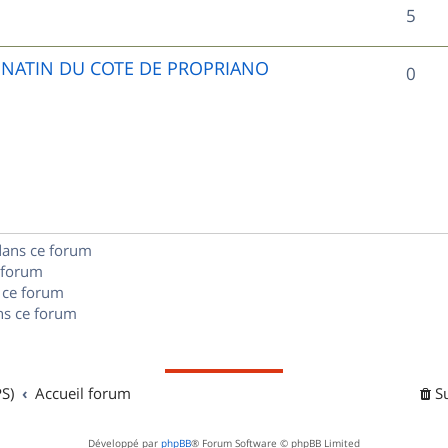
R
5
p
é
o
UNATIN DU COTE DE PROPRIANO
R
0
p
n
é
o
s
p
n
e
o
s
s
n
e
dans ce forum
s
s
 forum
e
 ce forum
s ce forum
s
S)
Accueil forum
S
Développé par
phpBB
® Forum Software © phpBB Limited