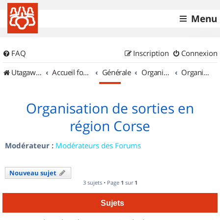
Menu
FAQ
Inscription
Connexion
UtagawaVTT (Randos VTT et VTTAE avec traces GPS)
Accueil forum
Générale
Organisation de sorties & Recherche de partenaires
Organisation de sorties en région Corse
Organisation de sorties en
région Corse
Modérateur :
Modérateurs des Forums
Nouveau sujet
3 sujets • Page
1
sur
1
Sujets