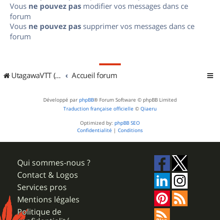
Vous
ne pouvez pas
modifier vos messages dans ce
forum
Vous
ne pouvez pas
supprimer vos messages dans ce
forum
UtagawaVTT (Randos VTT et VTTAE avec traces GPS)
Accueil forum
Développé par
phpBB
® Forum Software © phpBB Limited
Traduction française officielle
©
Qiaeru
Optimized by:
phpBB SEO
Confidentialité
|
Conditions
Qui sommes-nous ?
Contact & Logos
Services pros
Mentions légales
Politique de