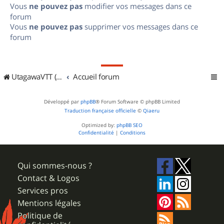
Vous
ne pouvez pas
modifier vos messages dans ce
forum
Vous
ne pouvez pas
supprimer vos messages dans ce
forum
UtagawaVTT (Randos VTT et VTTAE avec traces GPS)
Accueil forum
Développé par
phpBB
® Forum Software © phpBB Limited
Traduction française officielle
©
Qiaeru
Optimized by:
phpBB SEO
Confidentialité
|
Conditions
Qui sommes-nous ?
Contact & Logos
Services pros
Mentions légales
Politique de