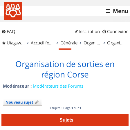
Menu
FAQ
Inscription
Connexion
UtagawaVTT (Randos VTT et VTTAE avec traces GPS)
Accueil forum
Générale
Organisation de sorties & Recherche de partenaires
Organisation de sorties en région Corse
Organisation de sorties en
région Corse
Modérateur :
Modérateurs des Forums
Nouveau sujet
3 sujets • Page
1
sur
1
Sujets