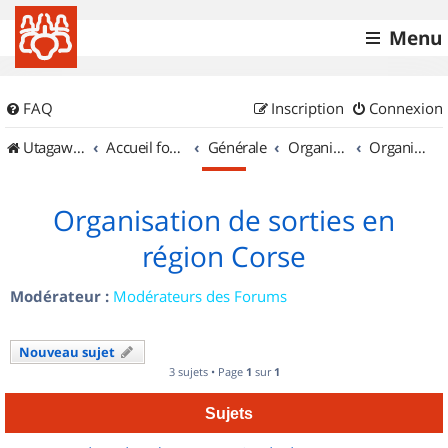
Menu
FAQ
Inscription
Connexion
UtagawaVTT (Randos VTT et VTTAE avec traces GPS)
Accueil forum
Générale
Organisation de sorties & Recherche de partenaires
Organisation de sorties en région Corse
Organisation de sorties en
région Corse
Modérateur :
Modérateurs des Forums
Nouveau sujet
3 sujets • Page
1
sur
1
Sujets