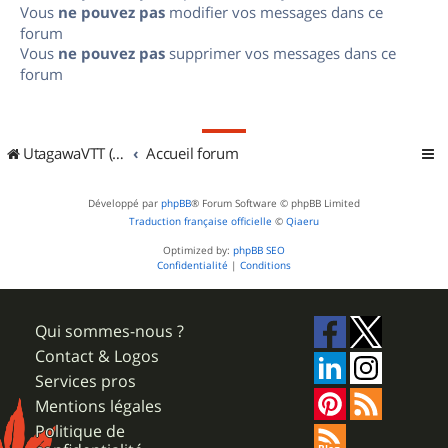
Vous
ne pouvez pas
modifier vos messages dans ce
forum
Vous
ne pouvez pas
supprimer vos messages dans ce
forum
UtagawaVTT (Randos VTT et VTTAE avec traces GPS)
Accueil forum
Développé par
phpBB
® Forum Software © phpBB Limited
Traduction française officielle
©
Qiaeru
Optimized by:
phpBB SEO
Confidentialité
|
Conditions
Qui sommes-nous ?
Contact & Logos
Services pros
Mentions légales
Politique de