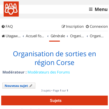
Menu
FAQ
Inscription
Connexion
UtagawaVTT (Randos VTT et VTTAE avec traces GPS)
Accueil forum
Générale
Organisation de sorties & Recherche de partenaires
Organisation de sorties en région Corse
Organisation de sorties en
région Corse
Modérateur :
Modérateurs des Forums
Nouveau sujet
3 sujets • Page
1
sur
1
Sujets