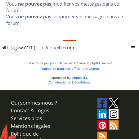
Vous
ne pouvez pas
modifier vos messages dans ce
forum
Vous
ne pouvez pas
supprimer vos messages dans ce
forum
UtagawaVTT (Randos VTT et VTTAE avec traces GPS)
Accueil forum
Développé par
phpBB
® Forum Software © phpBB Limited
Traduction française officielle
©
Qiaeru
Optimized by:
phpBB SEO
Confidentialité
|
Conditions
Qui sommes-nous ?
Contact & Logos
Services pros
Mentions légales
Politique de