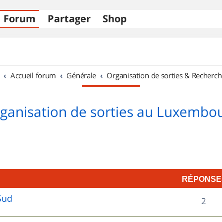
Forum
Partager
Shop
Accueil forum
Générale
Organisation de sorties & Recherch
ganisation de sorties au Luxembo
RÉPONSE
Sud
R
2
é