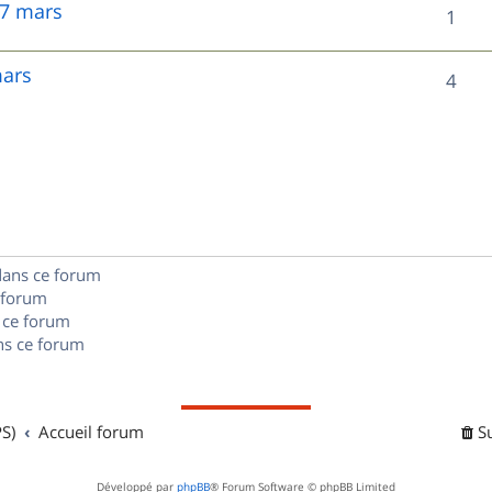
 7 mars
R
1
p
é
o
mars
R
4
p
n
é
o
s
p
n
e
o
s
s
n
e
dans ce forum
s
s
 forum
e
 ce forum
s ce forum
s
S)
Accueil forum
S
Développé par
phpBB
® Forum Software © phpBB Limited