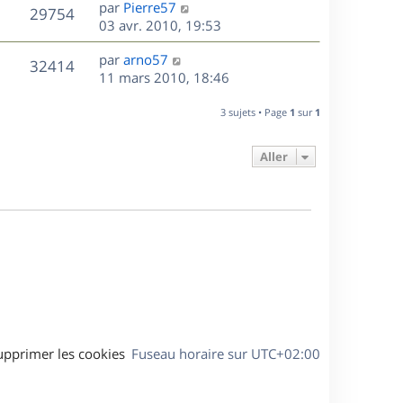
D
par
Pierre57
n
V
29754
e
e
03 avr. 2010, 19:53
i
r
u
e
s
D
par
arno57
n
r
V
32414
e
e
11 mars 2010, 18:46
i
m
r
u
e
e
s
n
r
3 sujets • Page
1
sur
1
s
e
i
m
s
e
e
a
Aller
s
r
s
g
m
s
e
e
a
s
g
s
e
a
g
e
upprimer les cookies
Fuseau horaire sur
UTC+02:00