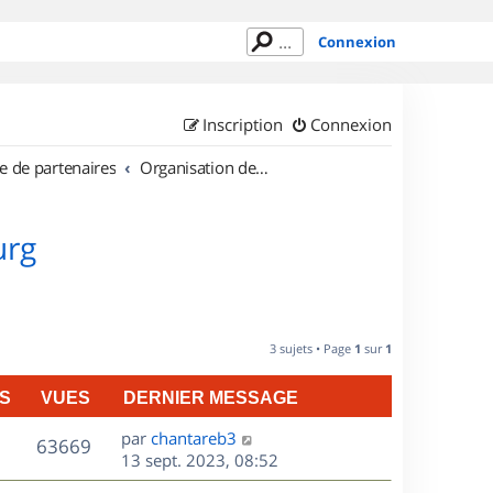
Connexion
Inscription
Connexion
e de partenaires
Organisation de sorties au Luxembourg
urg
3 sujets • Page
1
sur
1
S
VUES
DERNIER MESSAGE
D
par
chantareb3
V
63669
e
13 sept. 2023, 08:52
r
u