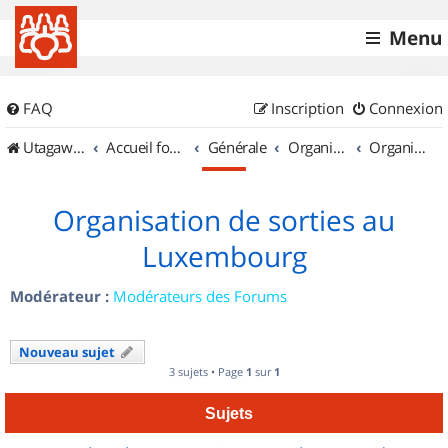
Menu
FAQ
Inscription
Connexion
UtagawaVTT (Randos VTT et VTTAE avec traces GPS)
Accueil forum
Générale
Organisation de sorties & Recherche de partenaires
Organisation de sorties au Luxembourg
Organisation de sorties au
Luxembourg
Modérateur :
Modérateurs des Forums
Nouveau sujet
3 sujets • Page
1
sur
1
Sujets