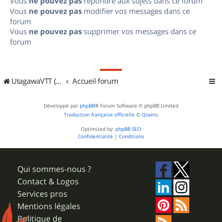
Vous
ne pouvez pas
répondre aux sujets dans ce forum
Vous
ne pouvez pas
modifier vos messages dans ce
forum
Vous
ne pouvez pas
supprimer vos messages dans ce
forum
UtagawaVTT (Randos VTT et VTTAE avec traces GPS)
Accueil forum
Développé par
phpBB
® Forum Software © phpBB Limited
Traduction française officielle
©
Qiaeru
Optimized by:
phpBB SEO
Confidentialité
|
Conditions
Qui sommes-nous ?
Contact & Logos
Services pros
Mentions légales
Politique de