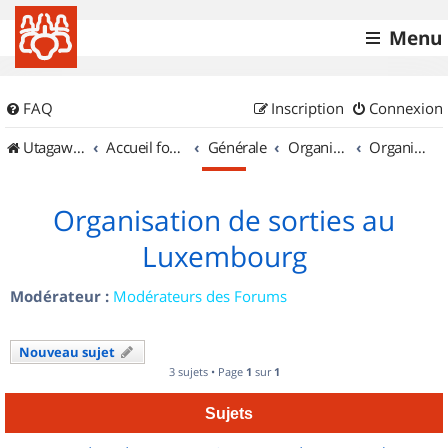
Menu
FAQ
Inscription
Connexion
UtagawaVTT (Randos VTT et VTTAE avec traces GPS)
Accueil forum
Générale
Organisation de sorties & Recherche de partenaires
Organisation de sorties au Luxembourg
Organisation de sorties au
Luxembourg
Modérateur :
Modérateurs des Forums
Nouveau sujet
3 sujets • Page
1
sur
1
Sujets