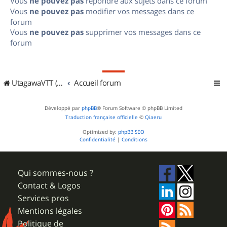
Vous
ne pouvez pas
répondre aux sujets dans ce forum
Vous
ne pouvez pas
modifier vos messages dans ce
forum
Vous
ne pouvez pas
supprimer vos messages dans ce
forum
UtagawaVTT (Randos VTT et VTTAE avec traces GPS)
Accueil forum
Développé par
phpBB
® Forum Software © phpBB Limited
Traduction française officielle
©
Qiaeru
Optimized by:
phpBB SEO
Confidentialité
|
Conditions
Qui sommes-nous ?
Contact & Logos
Services pros
Mentions légales
Politique de