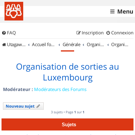
Menu
FAQ
Inscription
Connexion
UtagawaVTT (Randos VTT et VTTAE avec traces GPS)
Accueil forum
Générale
Organisation de sorties & Recherche de partenaires
Organisation de sorties au Luxembourg
Organisation de sorties au
Luxembourg
Modérateur :
Modérateurs des Forums
Nouveau sujet
3 sujets • Page
1
sur
1
Sujets