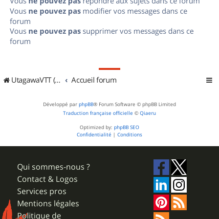
Vous
ne pouvez pas
répondre aux sujets dans ce forum
Vous
ne pouvez pas
modifier vos messages dans ce
forum
Vous
ne pouvez pas
supprimer vos messages dans ce
forum
UtagawaVTT (Randos VTT et VTTAE avec traces GPS)
Accueil forum
Développé par
phpBB
® Forum Software © phpBB Limited
Traduction française officielle
©
Qiaeru
Optimized by:
phpBB SEO
Confidentialité
|
Conditions
Qui sommes-nous ?
Contact & Logos
Services pros
Mentions légales
Politique de