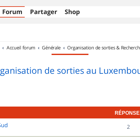
Forum
Partager
Shop
Accueil forum
Générale
Organisation de sorties & Recherch
ganisation de sorties au Luxembo
RÉPONSE
Sud
R
2
é