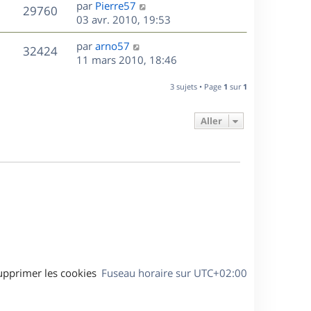
D
par
Pierre57
n
V
29760
e
e
03 avr. 2010, 19:53
i
r
u
e
s
D
par
arno57
n
r
V
32424
e
e
11 mars 2010, 18:46
i
m
r
u
e
e
s
n
r
3 sujets • Page
1
sur
1
s
e
i
m
s
e
e
a
Aller
s
r
s
g
m
s
e
e
a
s
g
s
e
a
g
e
upprimer les cookies
Fuseau horaire sur
UTC+02:00