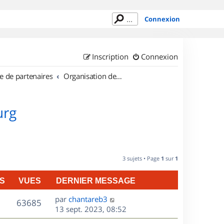
Connexion
Inscription
Connexion
e de partenaires
Organisation de sorties au Luxembourg
urg
3 sujets • Page
1
sur
1
S
VUES
DERNIER MESSAGE
D
par
chantareb3
V
63685
e
13 sept. 2023, 08:52
r
u