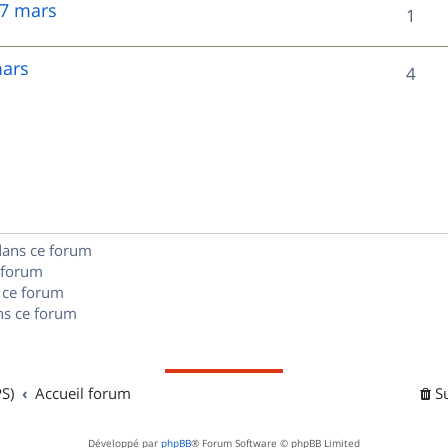
 7 mars
R
1
p
é
o
mars
R
4
p
n
é
o
s
p
n
e
o
s
s
n
e
dans ce forum
s
s
 forum
e
 ce forum
s ce forum
s
S)
Accueil forum
S
Développé par
phpBB
® Forum Software © phpBB Limited