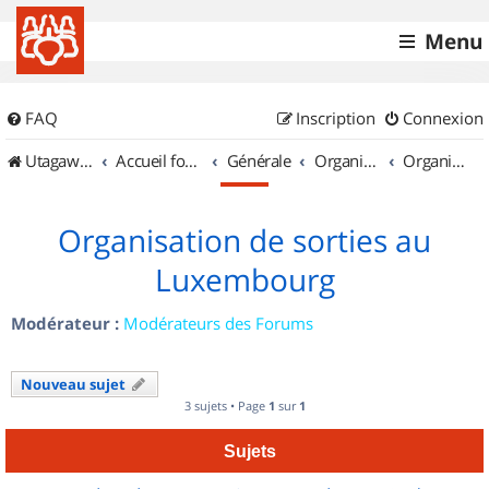
Menu
FAQ
Inscription
Connexion
UtagawaVTT (Randos VTT et VTTAE avec traces GPS)
Accueil forum
Générale
Organisation de sorties & Recherche de partenaires
Organisation de sorties au Luxembourg
Organisation de sorties au
Luxembourg
Modérateur :
Modérateurs des Forums
Nouveau sujet
3 sujets • Page
1
sur
1
Sujets