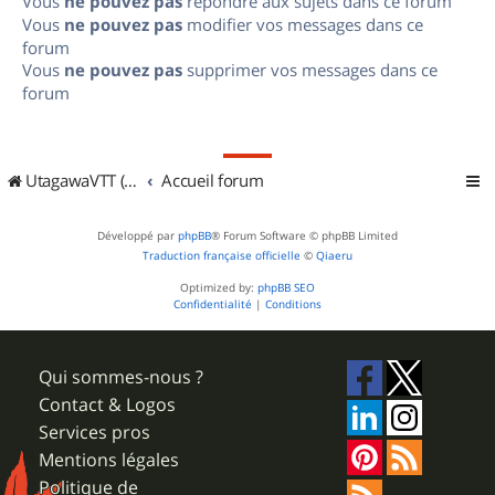
Vous
ne pouvez pas
répondre aux sujets dans ce forum
Vous
ne pouvez pas
modifier vos messages dans ce
forum
Vous
ne pouvez pas
supprimer vos messages dans ce
forum
UtagawaVTT (Randos VTT et VTTAE avec traces GPS)
Accueil forum
Développé par
phpBB
® Forum Software © phpBB Limited
Traduction française officielle
©
Qiaeru
Optimized by:
phpBB SEO
Confidentialité
|
Conditions
Qui sommes-nous ?
Contact & Logos
Services pros
Mentions légales
Politique de