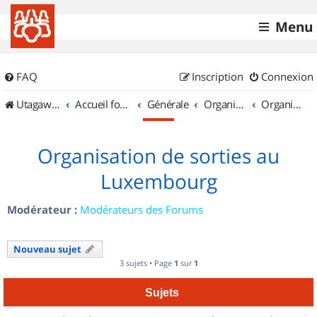
Menu
FAQ
Inscription
Connexion
UtagawaVTT (Randos VTT et VTTAE avec traces GPS)
Accueil forum
Générale
Organisation de sorties & Recherche de partenaires
Organisation de sorties au Luxembourg
Organisation de sorties au
Luxembourg
Modérateur :
Modérateurs des Forums
Nouveau sujet
3 sujets • Page
1
sur
1
Sujets