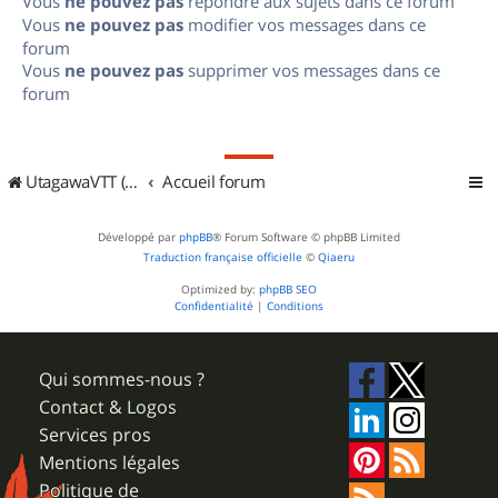
Vous
ne pouvez pas
répondre aux sujets dans ce forum
Vous
ne pouvez pas
modifier vos messages dans ce
forum
Vous
ne pouvez pas
supprimer vos messages dans ce
forum
UtagawaVTT (Randos VTT et VTTAE avec traces GPS)
Accueil forum
Développé par
phpBB
® Forum Software © phpBB Limited
Traduction française officielle
©
Qiaeru
Optimized by:
phpBB SEO
Confidentialité
|
Conditions
Qui sommes-nous ?
Contact & Logos
Services pros
Mentions légales
Politique de