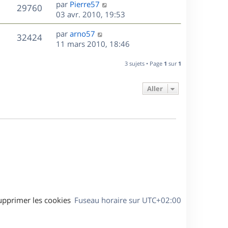
D
par
Pierre57
n
V
29760
e
e
03 avr. 2010, 19:53
i
r
u
e
s
D
par
arno57
n
r
V
32424
e
e
11 mars 2010, 18:46
i
m
r
u
e
e
s
n
r
3 sujets • Page
1
sur
1
s
e
i
m
s
e
e
a
Aller
s
r
s
g
m
s
e
e
a
s
g
s
e
a
g
e
upprimer les cookies
Fuseau horaire sur
UTC+02:00