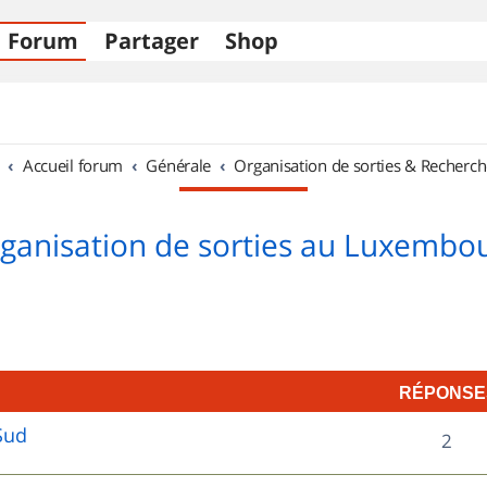
Forum
Partager
Shop
Accueil forum
Générale
Organisation de sorties & Recherch
ganisation de sorties au Luxembo
RÉPONSE
Sud
R
2
é