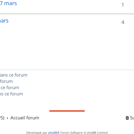
 7 mars
R
1
p
é
o
mars
R
4
p
n
é
o
s
p
n
e
o
s
s
n
e
dans ce forum
s
s
 forum
e
 ce forum
s ce forum
s
S)
Accueil forum
S
Développé par
phpBB
® Forum Software © phpBB Limited