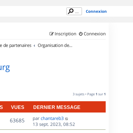
Connexion
Inscription
Connexion
e de partenaires
Organisation de sorties au Luxembourg
urg
3 sujets • Page
1
sur
1
S
VUES
DERNIER MESSAGE
D
par
chantareb3
V
63685
e
13 sept. 2023, 08:52
r
u