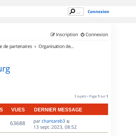
Connexion
Inscription
Connexion
e de partenaires
Organisation de sorties au Luxembourg
urg
3 sujets • Page
1
sur
1
S
VUES
DERNIER MESSAGE
D
par
chantareb3
V
63688
e
13 sept. 2023, 08:52
r
u