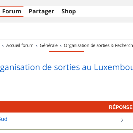
Forum
Partager
Shop
Accueil forum
Générale
Organisation de sorties & Recherch
ganisation de sorties au Luxembo
RÉPONSE
Sud
R
2
é