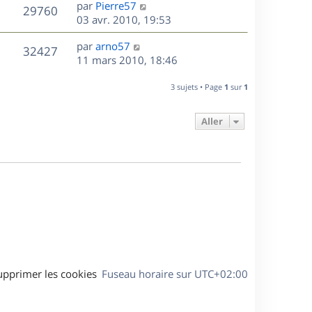
D
par
Pierre57
n
V
29760
e
e
03 avr. 2010, 19:53
i
r
u
e
s
D
par
arno57
n
r
V
32427
e
e
11 mars 2010, 18:46
i
m
r
u
e
e
s
n
r
3 sujets • Page
1
sur
1
s
e
i
m
s
e
e
a
Aller
s
r
s
g
m
s
e
e
a
s
g
s
e
a
g
e
upprimer les cookies
Fuseau horaire sur
UTC+02:00