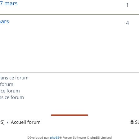
 7 mars
R
1
p
é
o
mars
R
4
p
n
é
o
s
p
n
e
o
s
s
n
e
dans ce forum
s
s
 forum
e
 ce forum
s ce forum
s
S)
Accueil forum
S
Développé par
phpBB
® Forum Software © phpBB Limited