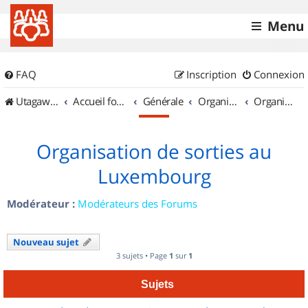
Menu
FAQ
Inscription
Connexion
UtagawaVTT (Randos VTT et VTTAE avec traces GPS)
Accueil forum
Générale
Organisation de sorties & Recherche de partenaires
Organisation de sorties au Luxembourg
Organisation de sorties au
Luxembourg
Modérateur :
Modérateurs des Forums
Nouveau sujet
3 sujets • Page
1
sur
1
Sujets