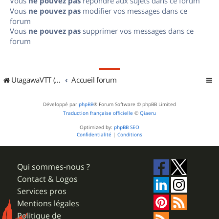
Vous
ne pouvez pas
répondre aux sujets dans ce forum
Vous
ne pouvez pas
modifier vos messages dans ce
forum
Vous
ne pouvez pas
supprimer vos messages dans ce
forum
UtagawaVTT (Randos VTT et VTTAE avec traces GPS)
Accueil forum
Développé par
phpBB
® Forum Software © phpBB Limited
Traduction française officielle
©
Qiaeru
Optimized by:
phpBB SEO
Confidentialité
|
Conditions
Qui sommes-nous ?
Contact & Logos
Services pros
Mentions légales
Politique de