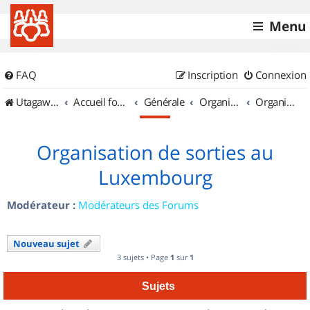
Menu
FAQ
Inscription
Connexion
UtagawaVTT (Randos VTT et VTTAE avec traces GPS)
Accueil forum
Générale
Organisation de sorties & Recherche de partenaires
Organisation de sorties au Luxembourg
Organisation de sorties au
Luxembourg
Modérateur :
Modérateurs des Forums
Nouveau sujet
3 sujets • Page
1
sur
1
Sujets