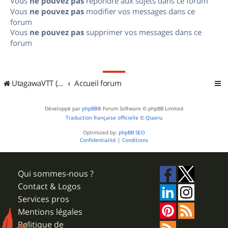
Vous
ne pouvez pas
répondre aux sujets dans ce forum
Vous
ne pouvez pas
modifier vos messages dans ce
forum
Vous
ne pouvez pas
supprimer vos messages dans ce
forum
UtagawaVTT (Randos VTT et VTTAE avec traces GPS)
Accueil forum
Développé par
phpBB
® Forum Software © phpBB Limited
Traduction française officielle
©
Qiaeru
Optimized by:
phpBB SEO
Confidentialité
|
Conditions
Qui sommes-nous ?
Contact & Logos
Services pros
Mentions légales
Politique de